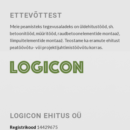
ETTEVÕTTEST
Meie peamisteks tegevusaladeks on üldehitustööd, sh.
betoonitööd, müüritööd, raudbetoonelementide montaaž,
liimpuitelementide montaaž. Teostame ka eramute ehitust
peatöövõtu- või projektijuhtimistöövõtu korras.
LOGICON EHITUS OÜ
Registrikood
14429675