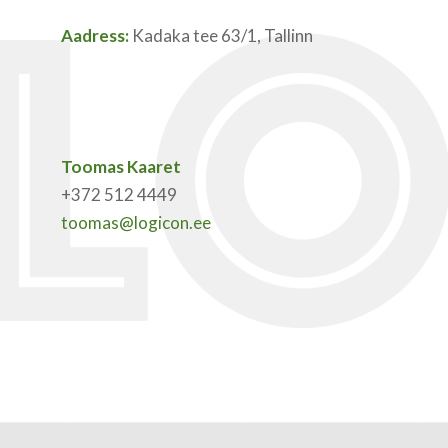
Aadress:
Kadaka tee 63/1, Tallinn
Toomas Kaaret
+372 512 4449
toomas@logicon.ee